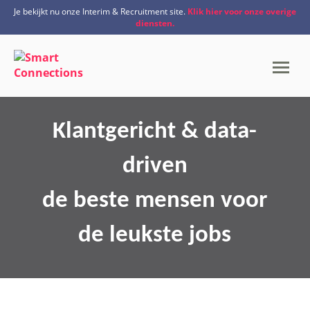
">
Je bekijkt nu onze Interim & Recruitment site.
Klik hier voor onze overige
diensten.
Klantgericht & data-
driven
de beste mensen voor
de leukste jobs